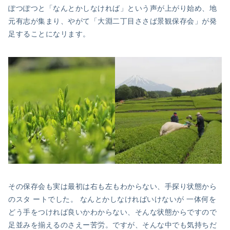
ぽつぽつと「なんとかしなければ」という声が上がり始め、地
元有志が集まり、やがて「大淵二丁目ささば景観保存会」が発
足することになリます。
その保存会も実は最初は右も左もわからない、手探り状態から
のスタ ートでした。 なんとかしなければいけないが 一体何を
どう手をつければ良いかわからない、そんな状態からですので
足並みを揃えるのさえー苦労。ですが、そんな中でも気持ちだ