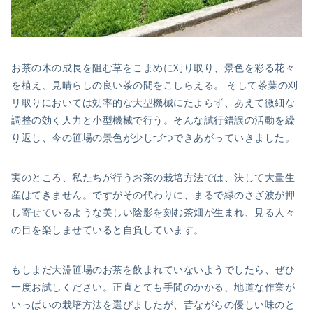
お茶の木の成長を阻む草をこまめに刈り取り、景色を彩る花々
を植え、見晴らしの良い茶の間をこしらえる。 そして茶葉の刈
リ取りにおいては効率的な大型機械にたよらず、あえて微細な
調整の効く人力と小型機械で行う。そんな試行錯誤の活動を繰
り返し、今の笹場の景色が少しづつできあがっていきました。
実のところ、私たちが行うお茶の栽培方法では、決して大量生
産はてきません。ですがその代わりに、まるで緑のさざ波が押
し寄せているような美しい陰影を刻む茶畑が生まれ、見る人々
の目を楽しませていると自負しています。
もしまだ大淵笹場のお茶を飲まれていないようでしたら、ぜひ
一度お試しください。正直とても手間のかかる、地道な作業が
いっぱいの栽培方法を選びましたが、昔ながらの優しい味のと