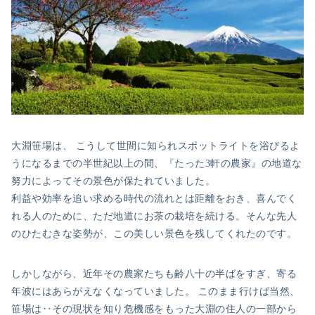
大淵笹場は、 こうして世間に知られスポットライトを浴びるよ
うになるまでの半世紀以上の間、『たった3軒の農家』の地道な
努力によってその景色が保たれていました。
利益や効率を追い求める時代の流れとは距離をおき、喜んでく
れる人のために、ただ地道にお茶の栽培を続ける。そんな先人
のひたむきな姿勢が、この美しい景色を残してくれたのです。
しかしながら、近年その農家たちも齢八十の半ばをすぎ、寄る
年波にはあらがえなくなっていました。 このまま行けば当然、
笹場は‥その現状を知り危機感をもった大淵の住人の一部から